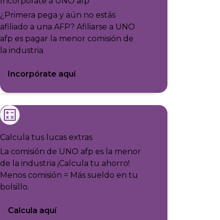
Incorpórate a UNO afp
¿Primera pega y aún no estás
afiliado a una AFP? Afiliarse a UNO
afp es pagar la menor comisión de
la industria.
Incorpórate aquí
Calcula tus lucas extras
La comisión de UNO afp es la menor
de la industria ¡Calcula tu ahorro!
Menos comisión = Más sueldo en tu
bolsillo.
Calcula aquí