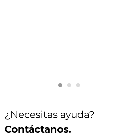
Recomendador de
fondos
Te ayudamos a elegir el fondo que más te
conviene según género y edad.
Ir al recomendador
¿Necesitas ayuda?
Contáctanos.