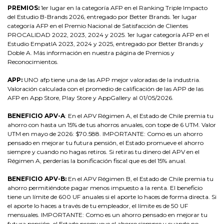
PREMIOS:
1er lugar en la categoría AFP en el Ranking Triple Impacto
del Estudio B-Brands 2026, entregado por Better Brands. 1er lugar
categoría AFP en el Premio Nacional de Satisfacción de Clientes
PROCALIDAD 2022, 2023, 2024 y 2025. 1er lugar categoría AFP en el
Estudio EmpatIA 2023, 2024 y 2025, entregado por Better Brands y
Doble A.
Más información en nuestra página de
Premios y
Reconocimientos
.
APP:
UNO afp tiene una de las APP mejor valoradas de la industria.
Valoración calculada con el promedio de calificación de las APP de las
AFP en App Store, Play Store y AppGall
ery al 01/05/2026.
BENEFICIO APV-A
: En el APV Régimen A, el Estado de Chile premia tu
ahorro con hasta un 15% de tus ahorros anuales, con tope de 6 UTM. Valor
UTM en mayo de 2026: $70.588. IMPORTANTE: Como es un ahorro
pensado en mejorar tu futura pensión, el Estado promueve el ahorro
siempre y cuando no hagas retiros. Si retiras tu dinero del APV en el
Régimen A, perderías la bonificación fiscal que es del 15% anual.
BENEFICIO APV-B:
En el APV Régimen B, el Estado de Chile premia tu
ahorro permitiéndote pagar menos impuesto a la renta. El beneficio
tiene un límite de 600 UF anuales si el aporte lo haces de forma directa. Si
el aporte lo haces a través de tu empleador, el límite es de 50 UF
mensuales. IMPORTANTE: Como es un ahorro pensado en mejorar tu
futura pensión, el Estado promueve el ahorro siempre y cuando no