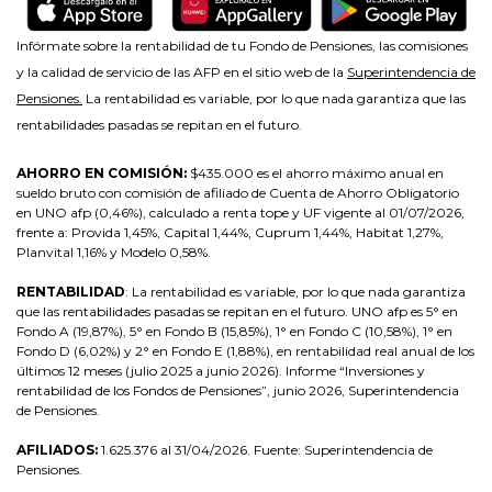
Infórmate sobre la rentabilidad de tu Fondo de Pensiones, las comisiones
y la calidad de servicio de las AFP en el sitio web de la
Superintendencia de
Pensiones.
La rentabilidad es variable, por lo que nada garantiza que las
rentabilidades pasadas se repitan en el futuro.
AHORRO EN COMISIÓN:
$435.000 es el ahorro máximo anual en
sueldo bruto con comisión de afiliado de Cuenta de Ahorro Obligatorio
en UNO afp (0,46%), calculado a renta tope y UF vigente al 01/07/2026,
frente a: Provida 1,45%, Capital 1,44%, Cuprum 1,44%, Habitat 1,27%,
Planvital 1,16% y Modelo 0,58%.
RENTABILIDAD
:
La rentabilidad es variable, por lo que nada garantiza
que las rentabilidades pasadas se repitan en el futuro. UNO afp es 5° en
Fondo A (19,87%), 5° en Fondo B (15,85%), 1° en Fondo C (10,58%), 1° en
Fondo D (6,02%) y 2° en Fondo E (1,88%), en rentabilidad real anual de los
últimos 12 meses (julio 2025 a junio 2026). Informe “Inversiones y
rentabilidad de los Fondos de Pensiones”, junio 2026, Superintendencia
de Pensiones.
AFILIADOS:
1.625.376 al 3
1/04/2026. Fuente: Superintendencia de
Pensiones.